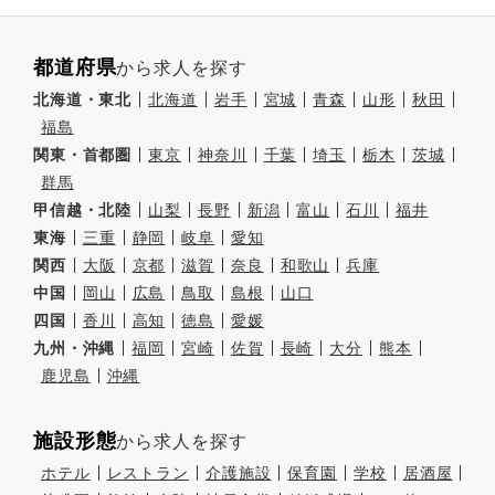
都道府県
から求人を探す
北海道・東北
北海道
岩手
宮城
青森
山形
秋田
福島
関東・首都圏
東京
神奈川
千葉
埼玉
栃木
茨城
群馬
甲信越・北陸
山梨
長野
新潟
富山
石川
福井
東海
三重
静岡
岐阜
愛知
関西
大阪
京都
滋賀
奈良
和歌山
兵庫
中国
岡山
広島
鳥取
島根
山口
四国
香川
高知
徳島
愛媛
九州・沖縄
福岡
宮崎
佐賀
長崎
大分
熊本
鹿児島
沖縄
施設形態
から求人を探す
ホテル
レストラン
介護施設
保育園
学校
居酒屋