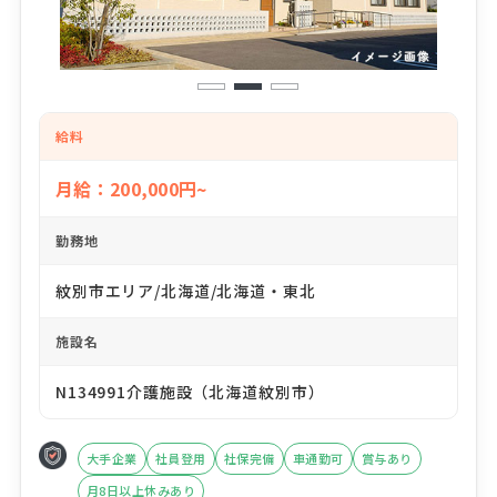
1
2
3
給料
月給：200,000円~
勤務地
紋別市エリア/北海道/北海道・東北
施設名
N134991介護施設（北海道紋別市）
大手企業
社員登用
社保完備
車通勤可
賞与あり
月8日以上休みあり