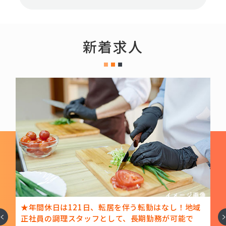
新着求人
ッ
★年間休日は121日、転居を伴う転勤はなし！地域
へ
次
ま
正社員の調理スタッフとして、長期勤務が可能で