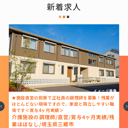
新着求人
★施設直営の厨房で正社員の調理師を募集！残業が
ほとんどない現場ですので、家庭と両立しやすい職
へ
次
給
場です＜賞与4ヶ月実績＞
介護施設の調理師/直営/賞与4ヶ月実績/残
業ほぼなし/埼玉県三郷市