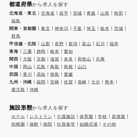
都道府県
から求人を探す
北海道・東北
北海道
岩手
宮城
青森
山形
秋田
福島
関東・首都圏
東京
神奈川
千葉
埼玉
栃木
茨城
群馬
甲信越・北陸
山梨
長野
新潟
富山
石川
福井
東海
三重
静岡
岐阜
愛知
関西
大阪
京都
滋賀
奈良
和歌山
兵庫
中国
岡山
広島
鳥取
島根
山口
四国
香川
高知
徳島
愛媛
九州・沖縄
福岡
宮崎
佐賀
長崎
大分
熊本
鹿児島
沖縄
施設形態
から求人を探す
ホテル
レストラン
介護施設
保育園
学校
居酒屋
幼稚園
旅館
病院
社員食堂
結婚式場
その他