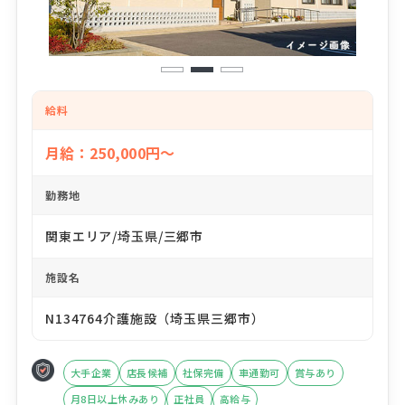
1
2
3
給料
月給：250,000円～
勤務地
関東エリア/埼玉県/三郷市
施設名
N134764介護施設（埼玉県三郷市）
大手企業
店長候補
社保完備
車通勤可
賞与あり
月8日以上休みあり
正社員
高給与