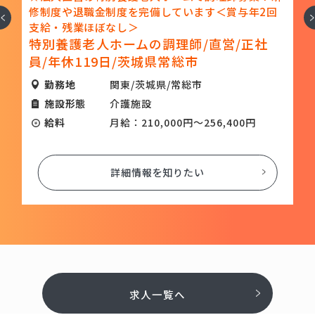
す
修制度や退職金制度を完備しています＜賞与年2回
へ
次
手
支給・残業ほぼなし＞
特別養護老人ホームの調理師/直営/正社
員/年休119日/茨城県常総市
勤務地
関東/茨城県/常総市
施設形態
介護施設
給料
月給：210,000円～256,400円
詳細情報を知りたい
求人一覧へ