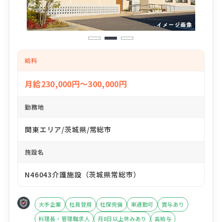
1
2
3
給料
月給230,000円～300,000円
勤務地
関東エリア/茨城県/常総市
施設名
N46043介護施設（茨城県常総市）
大手企業
社員登用
社保完備
車通勤可
賞与あり
料理長・管理職求人
月8日以上休みあり
高給与