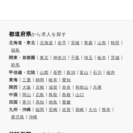
都道府県
から求人を探す
北海道・東北
北海道
岩手
宮城
青森
山形
秋田
福島
関東・首都圏
東京
神奈川
千葉
埼玉
栃木
茨城
群馬
甲信越・北陸
山梨
長野
新潟
富山
石川
福井
東海
三重
静岡
岐阜
愛知
関西
大阪
京都
滋賀
奈良
和歌山
兵庫
中国
岡山
広島
鳥取
島根
山口
四国
香川
高知
徳島
愛媛
九州・沖縄
福岡
宮崎
佐賀
長崎
大分
熊本
鹿児島
沖縄