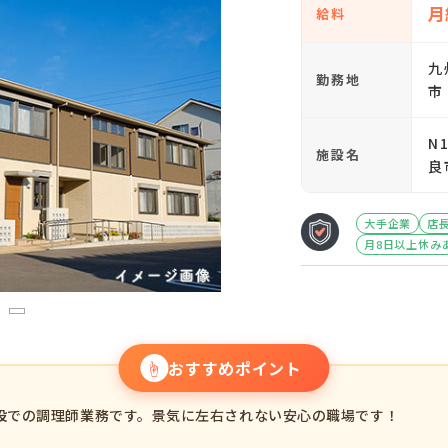
月
給料
九
勤務地
市
N
施設名
良
大手企業
店
月8日以上休み
3
☝
おすすめポイント
設での調理師業務です。景気に左右されない安心の職場です！