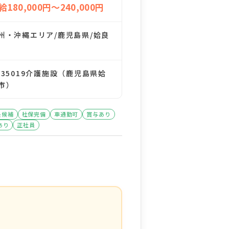
給180,000円～240,000円
州・沖縄エリア/鹿児島県/姶良
135019介護施設（鹿児島県姶
市）
長候補
社保完備
車通勤可
賞与あり
あり
正社員