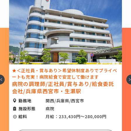
★＜正社員・賞与あり＞希望休制度ありでプライベ
ートも充実！病院給食で安定して働けます
へ
次
病院の調理師/正社員/賞与あり/給食委託
会社/兵庫県西宮市・生瀬駅
県
勤務地
関西/兵庫県/西宮市
施設形態
病院
給料
月給：233,430円～280,000円