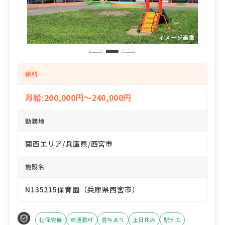
1
2
3
給料
月給:200,000円～240,000円
勤務地
関西エリア/兵庫県/西宮市
施設名
N135215保育園（兵庫県西宮市）
社保完備
車通勤可
賞与あり
土日休み
駅チカ