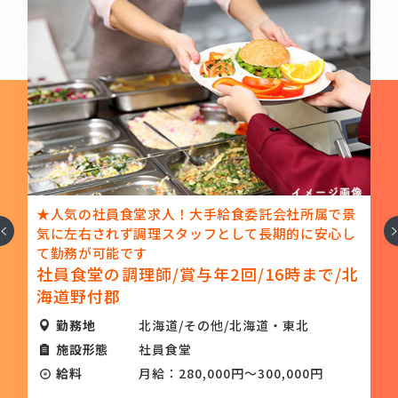
厨
★人気の社員食堂求人！大手給食委託会社所属で景
へ
次
あ
気に左右されず調理スタッフとして長期的に安心し
て勤務が可能です
/
社員食堂の調理師/賞与年2回/16時まで/北
海道野付郡
勤務地
北海道/その他/北海道・東北
施設形態
社員食堂
給料
月給：280,000円～300,000円