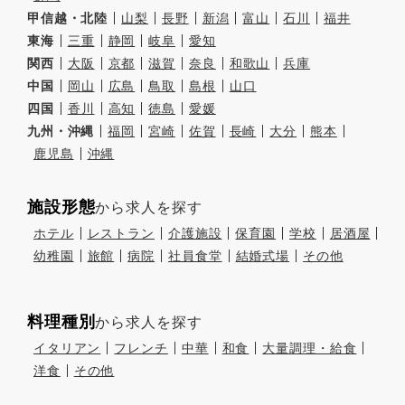
甲信越・北陸
山梨
長野
新潟
富山
石川
福井
東海
三重
静岡
岐阜
愛知
関西
大阪
京都
滋賀
奈良
和歌山
兵庫
中国
岡山
広島
鳥取
島根
山口
四国
香川
高知
徳島
愛媛
九州・沖縄
福岡
宮崎
佐賀
長崎
大分
熊本
鹿児島
沖縄
施設形態
から求人を探す
ホテル
レストラン
介護施設
保育園
学校
居酒屋
幼稚園
旅館
病院
社員食堂
結婚式場
その他
料理種別
から求人を探す
イタリアン
フレンチ
中華
和食
大量調理・給食
洋食
その他