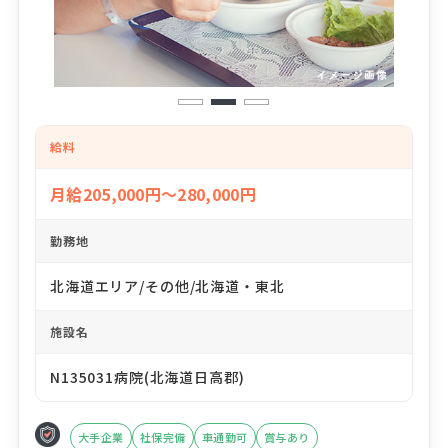
1
2
3
給料
月給205,000円～280,000円
勤務地
北海道エリア/その他/北海道・東北
施設名
N135031病院(北海道日高郡)
大手企業
社保完備
車通勤可
賞与あり