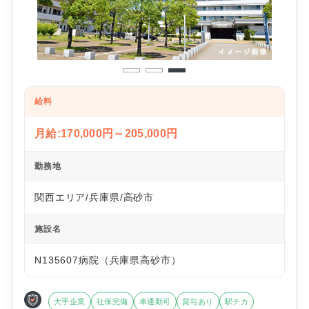
1
2
3
給料
月給:170,000円～205,000円
勤務地
関西エリア/兵庫県/高砂市
施設名
N135607病院（兵庫県高砂市）
大手企業
社保完備
車通勤可
賞与あり
駅チカ