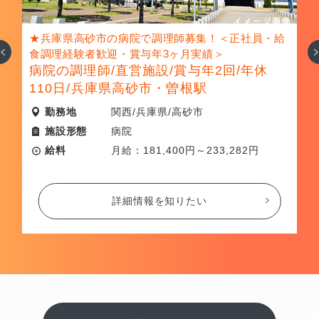
し
★兵庫県高砂市の病院で調理師募集！＜正社員・給
へ
次
ト
食調理経験者歓迎・賞与年3ヶ月実績＞
病院の調理師/直営施設/賞与年2回/年休
小
110日/兵庫県高砂市・曽根駅
勤務地
関西/兵庫県/高砂市
施設形態
病院
給料
月給：181,400円～233,282円
詳細情報を知りたい