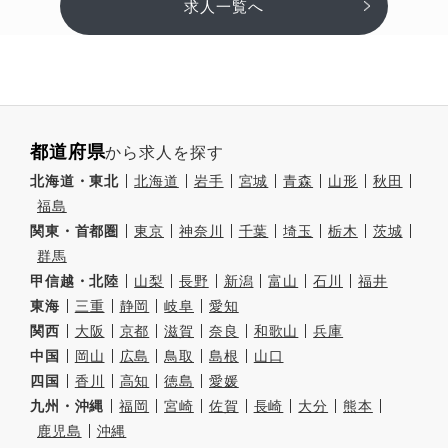
求人一覧へ
都道府県
から求人を探す
北海道・東北
北海道
岩手
宮城
青森
山形
秋田
福島
関東・首都圏
東京
神奈川
千葉
埼玉
栃木
茨城
群馬
甲信越・北陸
山梨
長野
新潟
富山
石川
福井
東海
三重
静岡
岐阜
愛知
関西
大阪
京都
滋賀
奈良
和歌山
兵庫
中国
岡山
広島
鳥取
島根
山口
四国
香川
高知
徳島
愛媛
九州・沖縄
福岡
宮崎
佐賀
長崎
大分
熊本
鹿児島
沖縄