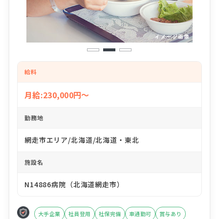
1
2
3
給料
月給:230,000円～
勤務地
網走市エリア/北海道/北海道・東北
施設名
N14886病院（北海道網走市）
大手企業
社員登用
社保完備
車通勤可
賞与あり