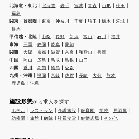
北海道・東北
北海道
岩手
宮城
青森
山形
秋田
福島
関東・首都圏
東京
神奈川
千葉
埼玉
栃木
茨城
群馬
甲信越・北陸
山梨
長野
新潟
富山
石川
福井
東海
三重
静岡
岐阜
愛知
関西
大阪
京都
滋賀
奈良
和歌山
兵庫
中国
岡山
広島
鳥取
島根
山口
四国
香川
高知
徳島
愛媛
九州・沖縄
福岡
宮崎
佐賀
長崎
大分
熊本
鹿児島
沖縄
施設形態
から求人を探す
ホテル
レストラン
介護施設
保育園
学校
居酒屋
幼稚園
旅館
病院
社員食堂
結婚式場
その他