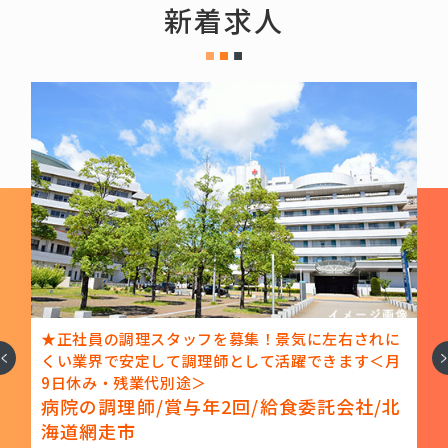
新着求人
走
★正社員の調理スタッフを募集！景気に左右されに
へ
次
キ
くい業界で安定して調理師として活躍できます＜月
9日休み・残業代別途＞
日
病院の調理師/賞与年2回/給食委託会社/北
海道網走市