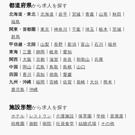
都道府県
から求人を探す
北海道・東北
北海道
岩手
宮城
青森
山形
秋田
福島
関東・首都圏
東京
神奈川
千葉
埼玉
栃木
茨城
群馬
甲信越・北陸
山梨
長野
新潟
富山
石川
福井
東海
三重
静岡
岐阜
愛知
関西
大阪
京都
滋賀
奈良
和歌山
兵庫
中国
岡山
広島
鳥取
島根
山口
四国
香川
高知
徳島
愛媛
九州・沖縄
福岡
宮崎
佐賀
長崎
大分
熊本
鹿児島
沖縄
施設形態
から求人を探す
ホテル
レストラン
介護施設
保育園
学校
居酒屋
幼稚園
旅館
病院
社員食堂
結婚式場
その他