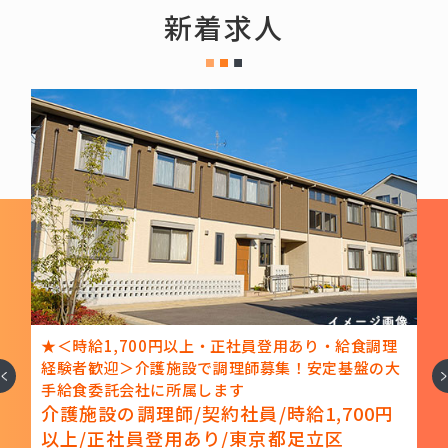
新着求人
立
★＜時給1,700円以上・正社員登用あり・給食調理
経験者歓迎＞介護施設で調理師募集！安定基盤の大
へ
次
手給食委託会社に所属します
介護施設の調理師/契約社員/時給1,700円
駅
以上/正社員登用あり/東京都足立区