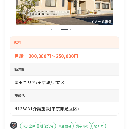
1
2
3
給料
月給：200,000円～250,000円
勤務地
関東エリア/東京都/足立区
施設名
N135831介護施設(東京都足立区)
大手企業
社保完備
車通勤可
賞与あり
駅チカ