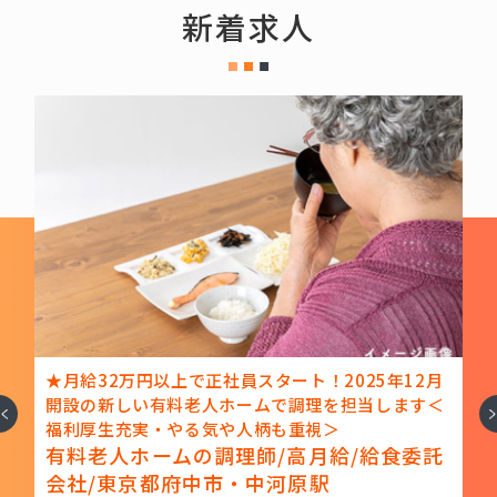
新着求人
プ
★月給32万円以上で正社員スタート！2025年12月
開設の新しい有料老人ホームで調理を担当します＜
へ
次
福利厚生充実・やる気や人柄も重視＞
託
有料老人ホームの調理師/高月給/給食委託
会社/東京都府中市・中河原駅