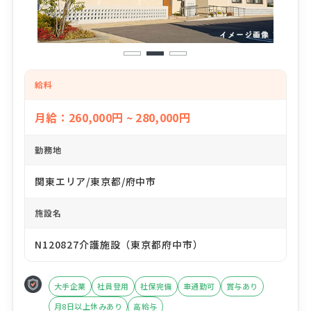
1
2
3
給料
月給：260,000円 ~ 280,000円
勤務地
関東エリア/東京都/府中市
施設名
N120827介護施設（東京都府中市）
大手企業
社員登用
社保完備
車通勤可
賞与あり
月8日以上休みあり
高給与