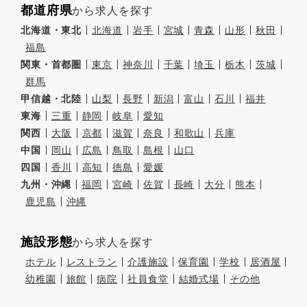
都道府県
から求人を探す
北海道・東北
北海道
岩手
宮城
青森
山形
秋田
福島
関東・首都圏
東京
神奈川
千葉
埼玉
栃木
茨城
群馬
甲信越・北陸
山梨
長野
新潟
富山
石川
福井
東海
三重
静岡
岐阜
愛知
関西
大阪
京都
滋賀
奈良
和歌山
兵庫
中国
岡山
広島
鳥取
島根
山口
四国
香川
高知
徳島
愛媛
九州・沖縄
福岡
宮崎
佐賀
長崎
大分
熊本
鹿児島
沖縄
施設形態
から求人を探す
ホテル
レストラン
介護施設
保育園
学校
居酒屋
幼稚園
旅館
病院
社員食堂
結婚式場
その他