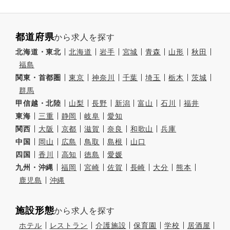
都道府県
から求人を探す
北海道・東北
北海道
岩手
宮城
青森
山形
秋田
福島
関東・首都圏
東京
神奈川
千葉
埼玉
栃木
茨城
群馬
甲信越・北陸
山梨
長野
新潟
富山
石川
福井
東海
三重
静岡
岐阜
愛知
関西
大阪
京都
滋賀
奈良
和歌山
兵庫
中国
岡山
広島
鳥取
島根
山口
四国
香川
高知
徳島
愛媛
九州・沖縄
福岡
宮崎
佐賀
長崎
大分
熊本
鹿児島
沖縄
施設形態
から求人を探す
ホテル
レストラン
介護施設
保育園
学校
居酒屋