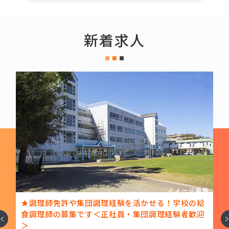
新着求人
ト
★調理師免許や集団調理経験を活かせる！学校の給
理
食調理師の募集です＜正社員・集団調理経験者歓迎
へ
次
＞