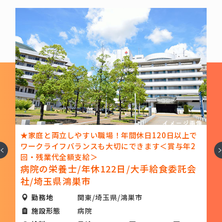
給
★家庭と両立しやすい職場！年間休日120日以上で
ア
ワークライフバランスも大切にできます＜賞与年2
へ
次
回・残業代全額支給＞
病院の栄養士/年休122日/大手給食委託会
社/埼玉県鴻巣市
勤務地
関東/埼玉県/鴻巣市
施設形態
病院