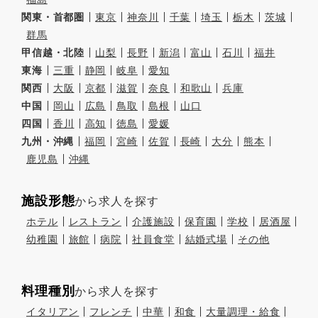
関東・首都圏
東京
神奈川
千葉
埼玉
栃木
茨城
群馬
甲信越・北陸
山梨
長野
新潟
富山
石川
福井
東海
三重
静岡
岐阜
愛知
関西
大阪
京都
滋賀
奈良
和歌山
兵庫
中国
岡山
広島
鳥取
島根
山口
四国
香川
高知
徳島
愛媛
九州・沖縄
福岡
宮崎
佐賀
長崎
大分
熊本
鹿児島
沖縄
施設形態
から求人を探す
ホテル
レストラン
介護施設
保育園
学校
居酒屋
幼稚園
旅館
病院
社員食堂
結婚式場
その他
料理種別
から求人を探す
イタリアン
フレンチ
中華
和食
大量調理・給食