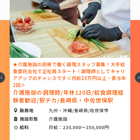
★介護施設の厨房で働く調理スタッフ募集！大手給
食委託会社で正社員スタート！調理師としてキャリ
へ
次
力
アアップのチャンスです＜月給23万円以上・賞与年
2回＞
調
介護施設の調理師/年休120日/給食調理経
験者歓迎/駅チカ/長崎県・中佐世保駅
勤務地
九州・沖縄/長崎県/佐世保市
施設形態
介護施設
給料
月給：230,000～250,000円