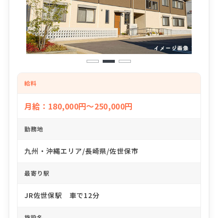
1
2
3
給料
月給：180,000円～250,000円
勤務地
九州・沖縄エリア/長崎県/佐世保市
最寄り駅
JR佐世保駅 車で12分
施設名