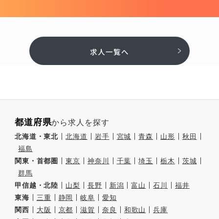
求人一覧へ
都道府県
から求人を探す
北海道・東北
北海道
岩手
宮城
青森
山形
秋田
福島
関東・首都圏
東京
神奈川
千葉
埼玉
栃木
茨城
群馬
甲信越・北陸
山梨
長野
新潟
富山
石川
福井
東海
三重
静岡
岐阜
愛知
関西
大阪
京都
滋賀
奈良
和歌山
兵庫