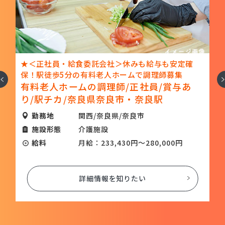
社
★＜正社員・給食委託会社＞休みも給与も安定確
の
保！駅徒歩5分の有料老人ホームで調理師募集
へ
次
有料老人ホームの調理師/正社員/賞与あ
理
り/駅チカ/奈良県奈良市・奈良駅
終
勤務地
関西/奈良県/奈良市
施設形態
介護施設
給料
月給：233,430円～280,000円
詳細情報を知りたい