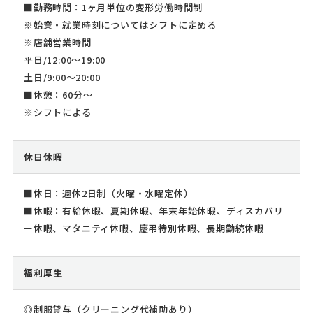
■勤務時間：1ヶ月単位の変形労働時間制
※始業・就業時刻についてはシフトに定める
※店舗営業時間
平日/12:00～19:00
土日/9:00～20:00
■休憩：60分～
※シフトによる
休日休暇
■休日：週休2日制（火曜・水曜定休）
■休暇：有給休暇、夏期休暇、年末年始休暇、ディスカバリ
ー休暇、マタニティ休暇、慶弔特別休暇、長期勤続休暇
福利厚生
◎制服貸与（クリーニング代補助あり）