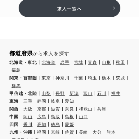
求人一覧へ
都道府県
から求人を探す
北海道・東北
北海道
岩手
宮城
青森
山形
秋田
福島
関東・首都圏
東京
神奈川
千葉
埼玉
栃木
茨城
群馬
甲信越・北陸
山梨
長野
新潟
富山
石川
福井
東海
三重
静岡
岐阜
愛知
関西
大阪
京都
滋賀
奈良
和歌山
兵庫
中国
岡山
広島
鳥取
島根
山口
四国
香川
高知
徳島
愛媛
九州・沖縄
福岡
宮崎
佐賀
長崎
大分
熊本