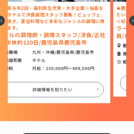
島を
★鹿児島の人気ラーメン店！将来外食業界で活躍し
ェ、
たい方や独立を目指す方を支援する制度があります
へ
次
に携
＜給与相談OK・キャリアアップ可能＞
ラーメン店の調理師・調理スタッフ/正社
正社
員/月給27万円以上/鹿児島県鹿児島市
勤務地
九州・沖縄/鹿児島県/鹿児島市
施設形態
レストラン
給料
月給：270,000円～350,000円
詳細情報を知りたい