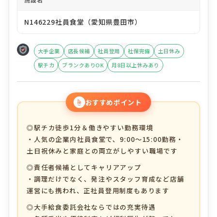
N146229社員食堂（愛知県豊田市）
大手企業
店長候補
社員登用
社保完備
土日休み
駅チカ
ブランクありOK
月8日以上休みあり
☝
おすすめポイント
◎駅チカ徒歩1分＆働きやすい勤務環境
・人気の企業内社員食堂で、9:00～15:00勤務・
土日祝休みと家庭との両立がしやすい職場です
◎責任者候補としてキャリアアップ
・調理だけでなく、発注やスタッフ育成など店舗
運営にも携われ、正社員登用制度もあります
◎大手給食委託会社ならではの充実待遇