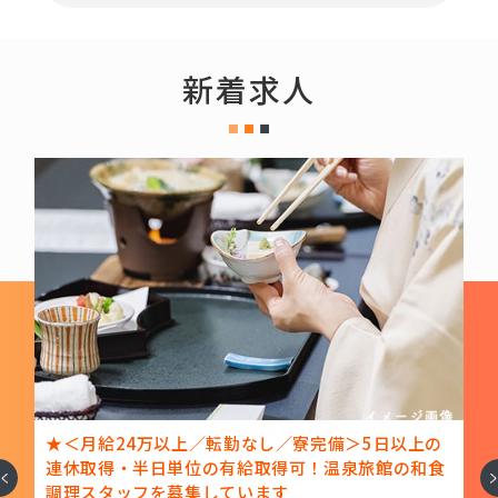
新着求人
験
★＜月給24万以上／転勤なし／寮完備＞5日以上の
フ
連休取得・半日単位の有給取得可！温泉旅館の和食
へ
次
調理スタッフを募集しています