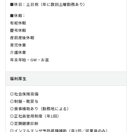
■休日：土日祝（年に数回土曜勤務あり）
■休暇：
有給休暇
慶弔休暇
産前産後休暇
育児休業
介護休業
年末年始・GW・お盆
福利厚生
◎社会保険完備
◎制服・靴貸与
◎食事補助あり（勤務地による）
◎正社員登用制度（年1回）
◎定期健康診断
◎インフルエンザ予防接種補助（年1回／従業員のみ）