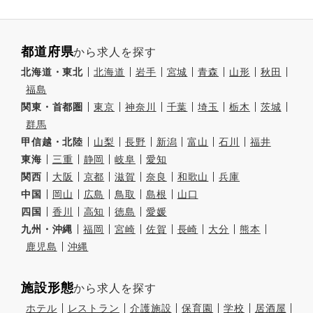
都道府県
から求人を探す
北海道・東北
北海道
岩手
宮城
青森
山形
秋田
福島
関東・首都圏
東京
神奈川
千葉
埼玉
栃木
茨城
群馬
甲信越・北陸
山梨
長野
新潟
富山
石川
福井
東海
三重
静岡
岐阜
愛知
関西
大阪
京都
滋賀
奈良
和歌山
兵庫
中国
岡山
広島
鳥取
島根
山口
四国
香川
高知
徳島
愛媛
九州・沖縄
福岡
宮崎
佐賀
長崎
大分
熊本
鹿児島
沖縄
施設形態
から求人を探す
ホテル
レストラン
介護施設
保育園
学校
居酒屋