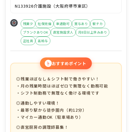
N133926介護施設（大阪府堺市東区）
残業少
社保完備
車通勤可
賞与あり
駅チカ
ブランクありOK
直営施設求人
月8日以上休みあり
正社員
高給与
☝
おすすめポイント
◎残業ほぼなし＆シフト制で働きやすい！
・月の残業時間はほぼゼロで無理なく勤務可能
・シフト制勤務で無理なく働ける環境です
◎通勤しやすい環境！
・最寄り駅から徒歩圏内（約12分）
・マイカー通勤OK（駐車場あり）
◎直営厨房の調理師募集！