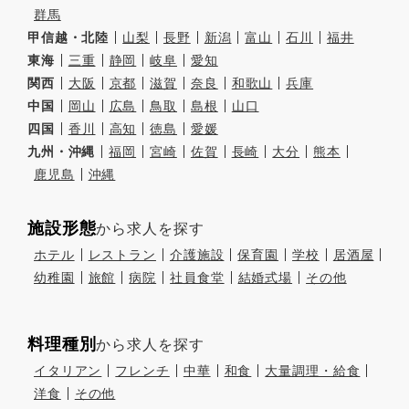
群馬
甲信越・北陸
山梨
長野
新潟
富山
石川
福井
東海
三重
静岡
岐阜
愛知
関西
大阪
京都
滋賀
奈良
和歌山
兵庫
中国
岡山
広島
鳥取
島根
山口
四国
香川
高知
徳島
愛媛
九州・沖縄
福岡
宮崎
佐賀
長崎
大分
熊本
鹿児島
沖縄
施設形態
から求人を探す
ホテル
レストラン
介護施設
保育園
学校
居酒屋
幼稚園
旅館
病院
社員食堂
結婚式場
その他
料理種別
から求人を探す
イタリアン
フレンチ
中華
和食
大量調理・給食
洋食
その他