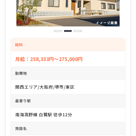
1
2
3
給料
月給：258,333円～275,000円
勤務地
関西エリア/大阪府/堺市/東区
最寄り駅
南海高野線 白鷺駅 徒歩12分
施設名