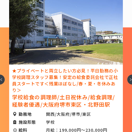
校
★プライベートと両立したい方必見！平日勤務の小
所
学校調理スタッフ募集！安定の給食委託会社で正社
へ
次
員スタートです＜残業ほぼなし/春・夏・冬休みあ
り＞
学校給食の調理師/土日祝休み/給食調理/
経験者優遇/大阪府堺市東区・北野田駅
勤務地
関西/大阪府/堺市/東区
施設形態
学校
給料
月給：199,000円～230,000円