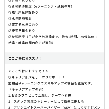
◎昇給・賞与あり
◎資格取得制度（eラーニング・通信教育）
◎福利厚生施設あり
◎永年勤続表彰
◎確定拠出年金あり
◎慶弔見舞金あり
◎時短制度（子が小学校卒業まで。最大2時間、30分単位で
始業・就業時間の変更が可能）
ここが特にオススメ！
＜ここが特におすすめ！＞
◎キャリア形成をしっかりサポート！
勉強会やeラーニングでスキルアップの機会も豊富です。
〈キャリアアップの例〉
1.現場のプロとして活躍し、チーフへ昇進
2．スタッフ育成のトレーナーとして指導に携わる
3．アソシエイトスーパーバイザー（ASV）としてマネジメン