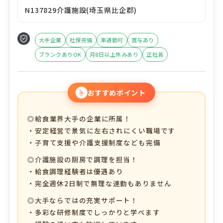
N137829介護施設(埼玉県比企郡)
大手企業
社保完備
車通勤可
賞与あり
ブランクありOK
月8日以上休みあり
正社員
☝
おすすめポイント
◎給食業界大手の企業に所属！
・安定経営で景気に左右されにくい職場です
・子育て支援や介護支援制度なども完備
◎介護施設の厨房で調理を担当！
・給食調理経験者は優遇あり
・完全週休2日制で無理な連勤もありません
◎大手ならではの充実サポート！
・多彩な研修制度でしっかりと学べます