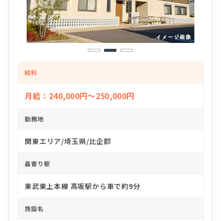
1
2
3
給料
月給：240,000円～250,000円
勤務地
関東エリア/埼玉県/比企郡
最寄り駅
東武東上本線 高坂駅から車で約9分
施設名