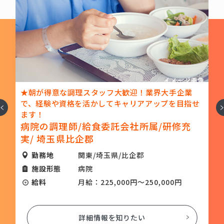
が得意な調理スタッフ大歓迎！業界大手企業
★人気の法
経験や資格を活かしてキャリアアップを目指せ
で働く正社
へ
次
！
めを中心と
院の調理師/給食委託会社所属/研修充
事です
介護施設
/ 埼玉県比企郡
与年2回
勤務地
関東/埼玉県/比企郡
勤務地
施設形態
病院
施設形態
給料
月給：225,000円～250,000円
給料
詳細情報を知りたい