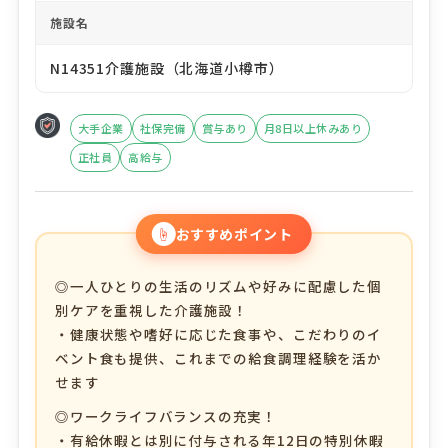
施設名
N14351介護施設（北海道小樽市）
大手企業
社保完備
賞与あり
月8日以上休みあり
正社員
高給与
☝
おすすめポイント
◎一人ひとりの生活のリズムや好みに配慮した個
別ケアを重視した介護施設！
・健康状態や嗜好に応じた食事や、こだわりのイ
ベント食も提供、これまでの給食調理経験を活か
せます
◎ワークライフバランスの充実！
・有給休暇とは別に付与される年12日の特別休暇