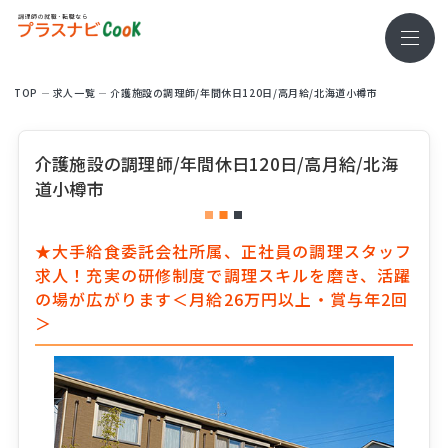
TOP
求⼈⼀覧
介護施設の調理師/年間休日120日/高月給/北海道小樽市
介護施設の調理師/年間休日120日/高月給/北海
道小樽市
★大手給食委託会社所属、正社員の調理スタッフ
求人！充実の研修制度で調理スキルを磨き、活躍
の場が広がります＜月給26万円以上・賞与年2回
＞