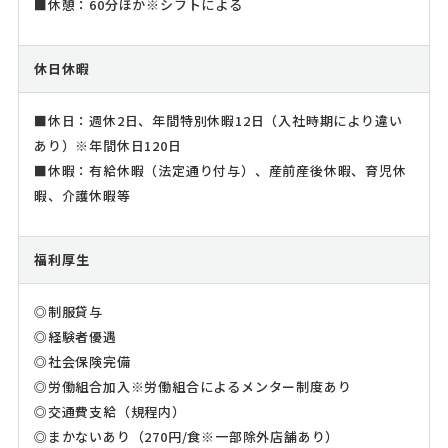
■休憩：60分ほか※シフトによる
休日休暇
■休日：週休2日、年間特別休暇12日（入社時期により違い
あり）※年間休日120日
■休暇：有給休暇（法定通り付与）、産前産後休暇、育児休
暇、介護休暇等
福利厚生
◎制服貸与
◎経験者優遇
◎社会保険完備
◎労働組合加入※労働組合によるメンター制度あり
◎交通費支給（規程内）
◎まかないあり（270円/食※一部除外店舗あり）