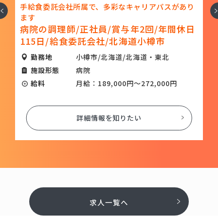
属で、多彩なキャリアパスがあり
で調理師募集！給食委託
へ
次
利厚生が魅力です
正社員/賞与年2回/年間休日
介護施設の調理師/正
託会社/北海道小樽市
休日115日/給食委託
樽市/北海道/北海道・東北
勤務地
小樽市/北
院
施設形態
介護施設
給：189,000円～272,000円
給料
月給：188
細情報を知りたい
詳細情報
求人一覧へ