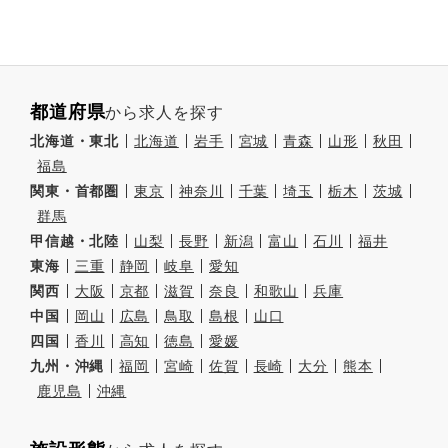
都道府県
から求人を探す
北海道・東北
北海道
岩手
宮城
青森
山形
秋田
福島
関東・首都圏
東京
神奈川
千葉
埼玉
栃木
茨城
群馬
甲信越・北陸
山梨
長野
新潟
富山
石川
福井
東海
三重
静岡
岐阜
愛知
関西
大阪
京都
滋賀
奈良
和歌山
兵庫
中国
岡山
広島
鳥取
島根
山口
四国
香川
高知
徳島
愛媛
九州・沖縄
福岡
宮崎
佐賀
長崎
大分
熊本
鹿児島
沖縄