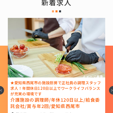
新着求人
県西尾市の施設厨房で正社員の調理スタッフ
★和食の調理ス
間休日120日以上でワークライフバランス
な日本料理店で
へ
次
ホテルの調理
の環境です
設の調理師/年休120日以上/給食委
知県西尾市
/賞与年2回/愛知県西尾市
勤務地