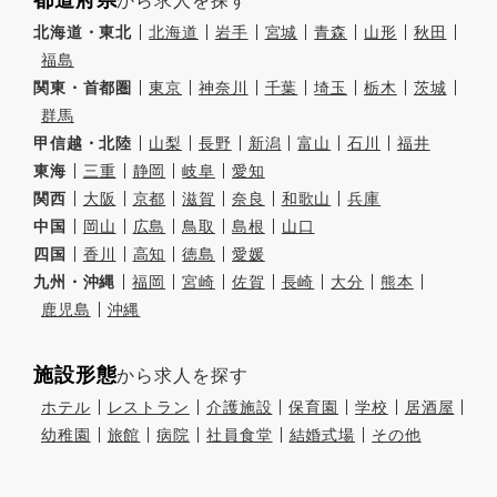
から求人を探す
北海道・東北
北海道
岩手
宮城
青森
山形
秋田
福島
関東・首都圏
東京
神奈川
千葉
埼玉
栃木
茨城
群馬
甲信越・北陸
山梨
長野
新潟
富山
石川
福井
東海
三重
静岡
岐阜
愛知
関西
大阪
京都
滋賀
奈良
和歌山
兵庫
中国
岡山
広島
鳥取
島根
山口
四国
香川
高知
徳島
愛媛
九州・沖縄
福岡
宮崎
佐賀
長崎
大分
熊本
鹿児島
沖縄
施設形態
から求人を探す
ホテル
レストラン
介護施設
保育園
学校
居酒屋
幼稚園
旅館
病院
社員食堂
結婚式場
その他