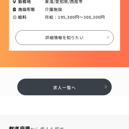
地
東海/愛知県/西尾市
施設形態
形態
介護施設
給料
月給：195,300円～300,300円
詳細情報を知りたい
求人一覧へ
都道府県