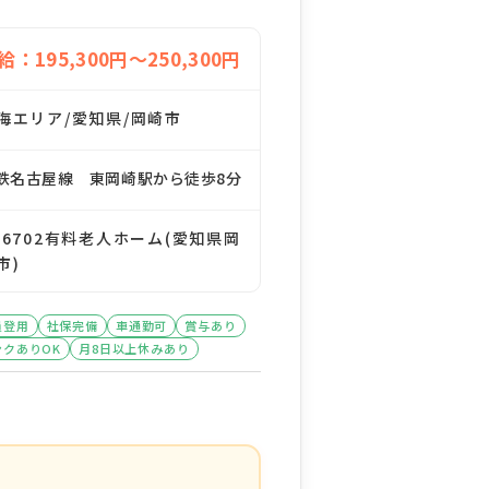
給：195,300円～250,300円
海エリア/愛知県/岡崎市
鉄名古屋線 東岡崎駅から徒歩8分
76702有料老人ホーム(愛知県岡
市)
員登用
社保完備
車通勤可
賞与あり
ンクありOK
月8日以上休みあり