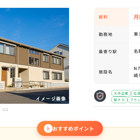
月
給料
東
勤務地
名
最寄り駅
N
施設名
崎
大手企業
社
駅チカ
ブラ
3
☝
おすすめポイント