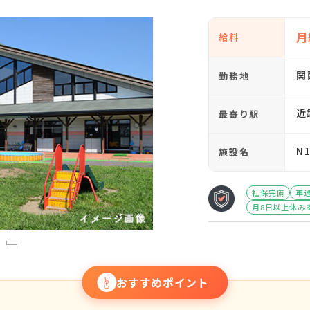
月
給料
関
勤務地
近
最寄り駅
N
施設名
社保完備
車
月8日以上休み
3
☝
おすすめポイント