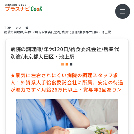
TOP
求⼈⼀覧
病院の調理師/年休120日/給食委託会社/残業代別途/東京都大田区・池上駅
病院の調理師/年休120日/給食委託会社/残業代
別途/東京都大田区・池上駅
★景気に左右されにくい病院の調理スタッフ求
人！外資系大手給食委託会社に所属、安定の待遇
が魅力です＜月給26万円以上・賞与年2回あり＞