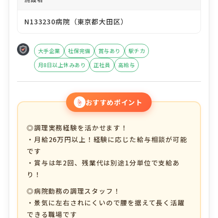
N133230病院（東京都大田区）
大手企業
社保完備
賞与あり
駅チカ
月8日以上休みあり
正社員
高給与
☝
おすすめポイント
◎調理実務経験を活かせます！
・月給26万円以上！経験に応じた給与相談が可能
です
・賞与は年2回、残業代は別途1分単位で支給あ
り！
◎病院勤務の調理スタッフ！
・景気に左右されにくいので腰を据えて長く活躍
できる職場です