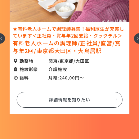
ト
★有料老人ホームで調理師募集！福利厚生が充実し
ています＜正社員・賞与年2回支給・クックチル＞
へ
次
有料老人ホームの調理師/正社員/直営/賞
候
与年2回/東京都大田区・大鳥居駅
勤務地
関東/東京都/大田区
施設形態
介護施設
給料
月給:240,00円～
詳細情報を知りたい