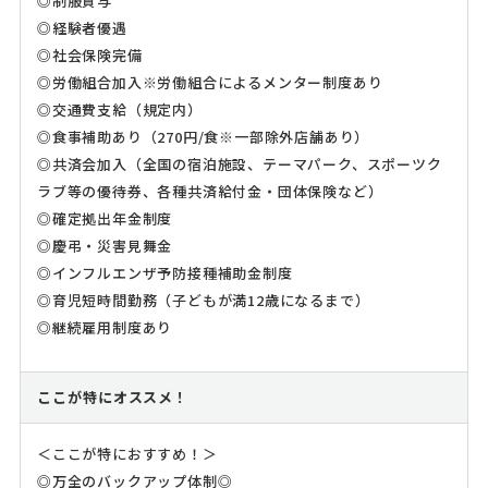
◎制服貸与
◎経験者優遇
◎社会保険完備
◎労働組合加入※労働組合によるメンター制度あり
◎交通費支給（規定内）
◎食事補助あり（270円/食※一部除外店舗あり）
◎共済会加入（全国の宿泊施設、テーマパーク、スポーツク
ラブ等の優待券、各種共済給付金・団体保険など）
◎確定拠出年金制度
◎慶弔・災害見舞金
◎インフルエンザ予防接種補助金制度
◎育児短時間勤務（子どもが満12歳になるまで）
◎継続雇用制度あり
ここが特にオススメ！
＜ここが特におすすめ！＞
◎万全のバックアップ体制◎