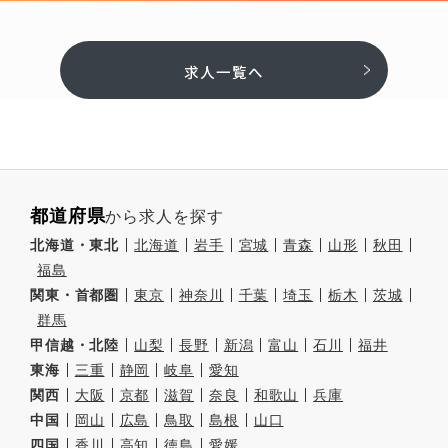
求人一覧へ
都道府県
から求人を探す
北海道・東北
北海道
岩手
宮城
青森
山形
秋田
福島
関東・首都圏
東京
神奈川
千葉
埼玉
栃木
茨城
群馬
甲信越・北陸
山梨
長野
新潟
富山
石川
福井
東海
三重
静岡
岐阜
愛知
関西
大阪
京都
滋賀
奈良
和歌山
兵庫
中国
岡山
広島
鳥取
島根
山口
四国
香川
高知
徳島
愛媛