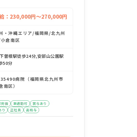
給：230,000円～270,000円
州・沖縄エリア/福岡県/北九州
/小倉南区
R下曽根駅徒歩24分,安部山公園駅
歩50分
135490病院（福岡県北九州市
倉南区）
保完備
車通勤可
賞与あり
あり
正社員
高給与