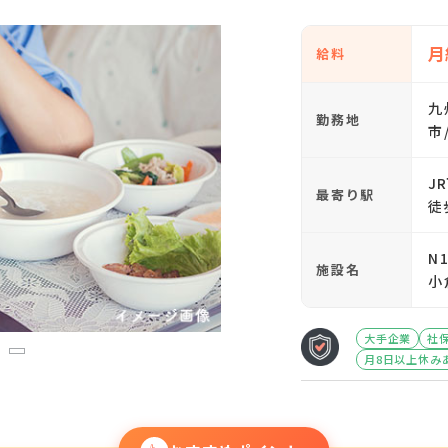
月
給料
九
勤務地
市
J
最寄り駅
徒
N
施設名
小
大手企業
社
3
月8日以上休み