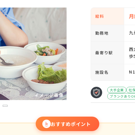
月
給料
九
勤務地
西
最寄り駅
歩
N
施設名
大手企業
社
ブランクありO
3
☝
おすすめポイント