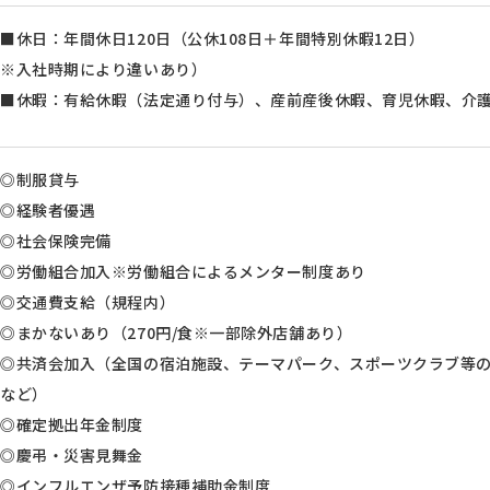
■休日：年間休日120日（公休108日＋年間特別休暇12日）
※入社時期により違いあり）
■休暇：有給休暇（法定通り付与）、産前産後休暇、育児休暇、介
◎制服貸与
◎経験者優遇
◎社会保険完備
◎労働組合加入※労働組合によるメンター制度あり
◎交通費支給（規程内）
◎まかないあり（270円/食※一部除外店舗あり）
◎共済会加入（全国の宿泊施設、テーマパーク、スポーツクラブ等
など）
◎確定拠出年金制度
◎慶弔・災害見舞金
◎インフルエンザ予防接種補助金制度