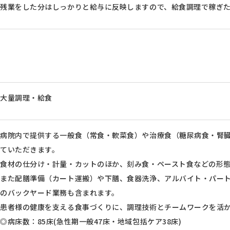
残業をした分はしっかりと給与に反映しますので、給食調理で稼ぎ
大量調理・給食
病院内で提供する一般食（常食・軟菜食）や治療食（糖尿病食・腎
ていただきます。
食材の仕分け・計量・カットのほか、刻み食・ペースト食などの形
また配膳準備（カート運搬）や下膳、食器洗浄、アルバイト・パー
のバックヤード業務も含まれます。
患者様の健康を支える食事づくりに、調理技術とチームワークを活
◎病床数：85床(急性期一般47床・地域包括ケア38床)