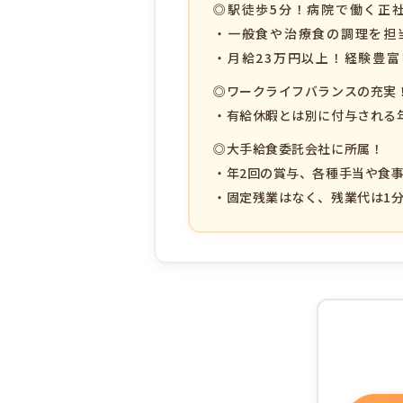
◎駅徒歩5分！病院で働く正
・一般食や治療食の調理を担
・月給23万円以上！経験豊
◎ワークライフバランスの充実
・有給休暇とは別に付与される年
◎大手給食委託会社に所属！
・年2回の賞与、各種手当や食
・固定残業はなく、残業代は1