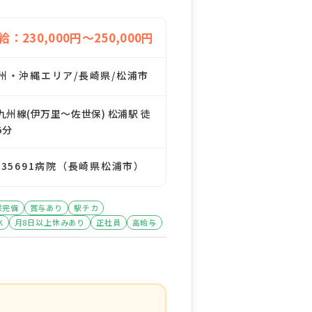
給：230,000円～250,000円
州・沖縄エリア/長崎県/松浦市
九州線(伊万里～佐世保) 松浦駅 徒
5分
135691病院（長崎県松浦市）
保完備
賞与あり
駅チカ
K
月8日以上休みあり
正社員
高給与