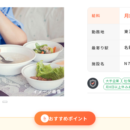
月
給料
東
勤務地
名
最寄り駅
N
施設名
大手企業
社
月8日以上休み
3
☝
おすすめポイント