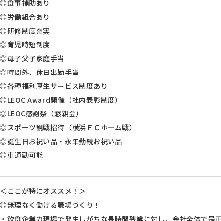
◎食事補助あり
◎労働組合あり
◎研修制度充実
◎育児時短制度
◎母子父子家庭手当
◎時間外、休日出勤手当
◎各種福利厚生サービス制度あり
◎LEOC Award開催（社内表彰制度）
◎LEOC感謝祭（懇親会）
◎スポーツ観戦招待（横浜ＦＣホ―ム戦）
◎誕生日お祝い品・永年勤続お祝い品
◎車通勤可能
＜ここが特にオススメ！＞
◎無理なく働ける職場づくり！
・飲食企業の現場で発生しがちな長時間残業に対し、会社全体で是