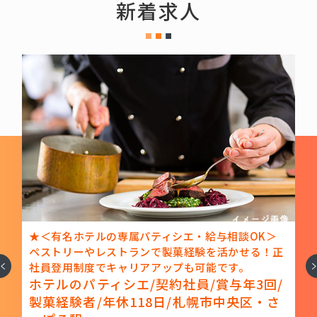
新着求人
★＜有名ホテルの専属パティシエ・給与相談OK＞
て
ペストリーやレストランで製菓経験を活かせる！正
へ
次
社員登用制度でキャリアアップも可能です。
ホテルのパティシエ/契約社員/賞与年3回/
製菓経験者/年休118日/札幌市中央区・さ