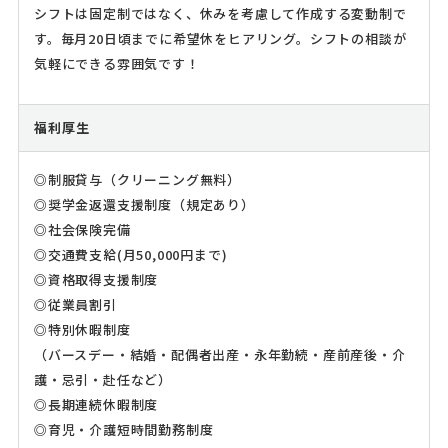
シフトは固定制ではなく、休みを考慮して作成する変動制で
す。毎月20日頃までに希望休をヒアリング。シフトの相談が
気軽にできる雰囲気です！
福利厚生
◎制服貸与（クリーニング無料）
◎奨学金返還支援制度（規定あり）
◎社会保険完備
◎交通費支給(月50,000円まで)
◎資格取得支援制度
◎従業員割引
◎特別休暇制度
（バースデー・結婚・配偶者出産・永年勤続・産前産後・介
護・忌引・赴任など）
◎長期連続休暇制度
◎育児・介護短時間勤務制度