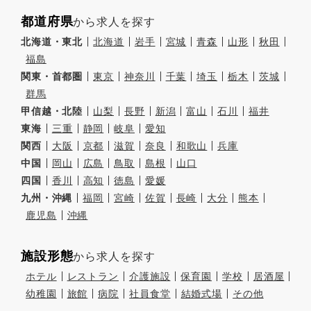
都道府県
から求人を探す
北海道・東北
北海道
岩手
宮城
青森
山形
秋田
福島
関東・首都圏
東京
神奈川
千葉
埼玉
栃木
茨城
群馬
甲信越・北陸
山梨
長野
新潟
富山
石川
福井
東海
三重
静岡
岐阜
愛知
関西
大阪
京都
滋賀
奈良
和歌山
兵庫
中国
岡山
広島
鳥取
島根
山口
四国
香川
高知
徳島
愛媛
九州・沖縄
福岡
宮崎
佐賀
長崎
大分
熊本
鹿児島
沖縄
施設形態
から求人を探す
ホテル
レストラン
介護施設
保育園
学校
居酒屋
幼稚園
旅館
病院
社員食堂
結婚式場
その他