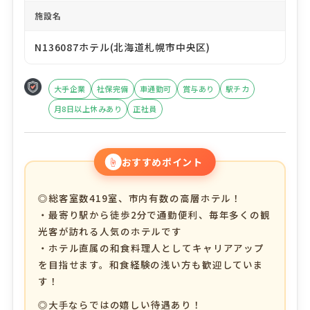
施設名
N136087ホテル(北海道札幌市中央区)
大手企業
社保完備
車通勤可
賞与あり
駅チカ
月8日以上休みあり
正社員
☝
おすすめポイント
◎総客室数419室、市内有数の高層ホテル！
・最寄り駅から徒歩2分で通勤便利、毎年多くの観
光客が訪れる人気のホテルです
・ホテル直属の和食料理人としてキャリアアップ
を目指せます。和食経験の浅い方も歓迎していま
す！
◎大手ならではの嬉しい待遇あり！