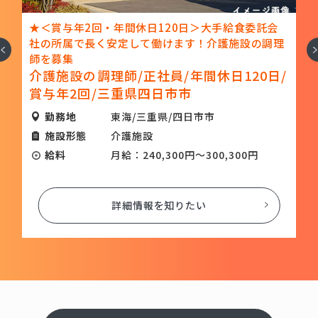
ル
★＜賞与年2回・年間休日120日＞大手給食委託会
グ
社の所属で長く安定して働けます！介護施設の調理
へ
次
師を募集
候
介護施設の調理師/正社員/年間休日120日/
賞与年2回/三重県四日市市
勤務地
東海/三重県/四日市市
施設形態
介護施設
給料
月給：240,300円～300,300円
詳細情報を知りたい