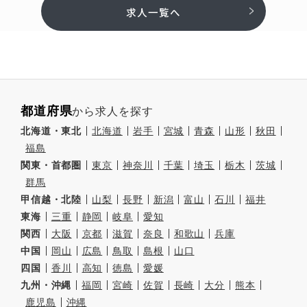
求人一覧へ
都道府県
から求人を探す
北海道・東北
北海道
岩手
宮城
青森
山形
秋田
福島
関東・首都圏
東京
神奈川
千葉
埼玉
栃木
茨城
群馬
甲信越・北陸
山梨
長野
新潟
富山
石川
福井
東海
三重
静岡
岐阜
愛知
関西
大阪
京都
滋賀
奈良
和歌山
兵庫
中国
岡山
広島
鳥取
島根
山口
四国
香川
高知
徳島
愛媛
九州・沖縄
福岡
宮崎
佐賀
長崎
大分
熊本
鹿児島
沖縄