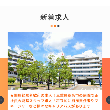
新着求人
重県桑名市の病院で正
★本格的な和食調理を提供します！技
へ
次
来的に厨房責任者やマ
人としてスキルアップができます！
ホテルの調理師・調理スタッフ
アパスがあります