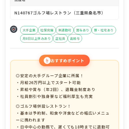
N140767ゴルフ場レストラン（三重県桑名市）
大手企業
社保完備
車通勤可
賞与あり
寮・社宅あり
月8日以上休みあり
正社員
高給与
☝
おすすめポイント
◎安定の大手グループ企業に所属！
・月給26万円以上でスタート可能
・昇給や賞与（年2回）、退職金制度あり
・社員割引や独身寮など福利厚生も充実
◎ゴルフ場併設レストラン！
・基本は予約制、和食や洋食などの幅広いメニュ
ーに携われます
・日中中心の勤務で、遅くても18時までに退勤可