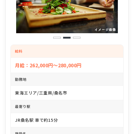
1
2
3
給料
月給：262,000円～280,000円
勤務地
東海エリア/三重県/桑名市
最寄り駅
JR桑名駅 車で約15分
施設名