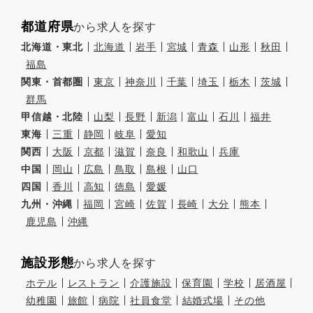
都道府県
から求人を探す
北海道・東北
北海道
岩手
宮城
青森
山形
秋田
福島
関東・首都圏
東京
神奈川
千葉
埼玉
栃木
茨城
群馬
甲信越・北陸
山梨
長野
新潟
富山
石川
福井
東海
三重
静岡
岐阜
愛知
関西
大阪
京都
滋賀
奈良
和歌山
兵庫
中国
岡山
広島
鳥取
島根
山口
四国
香川
高知
徳島
愛媛
九州・沖縄
福岡
宮崎
佐賀
長崎
大分
熊本
鹿児島
沖縄
施設形態
から求人を探す
ホテル
レストラン
介護施設
保育園
学校
居酒屋
幼稚園
旅館
病院
社員食堂
結婚式場
その他