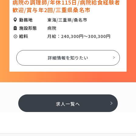
日/病院給食経験者
名市/和食/正社員
桑名市
勤務地
東海/三重県/桑名市
桑名市
施設形態
ホテル
給料
月給:198,000円～27
0円～300,300円
詳細情報を知りたい
りたい
求人一覧へ