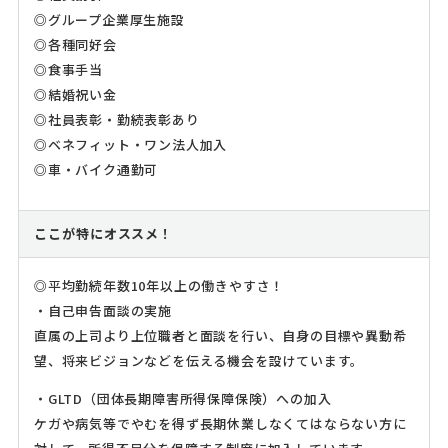
◎グループ企業厚生施設
◎各種同好会
◎食事手当
◎結婚祝い金
◎社員表彰・勤続表彰あり
◎ベネフィット・ワン法人加入
◎車・バイク通勤可
ここが特にオススメ！
◎平均勤続年数10年以上の働きやすさ！
・自己申告面談の実施
直属の上司より上位職者と面談を行い、自身の目標や異動希
望、将来ビジョンなどを伝える機会を設けています。
・GLTD（団体長期障害所得保障保険）への加入
ケガや病気等でやむを得ず長期休業しなくてはならない方に