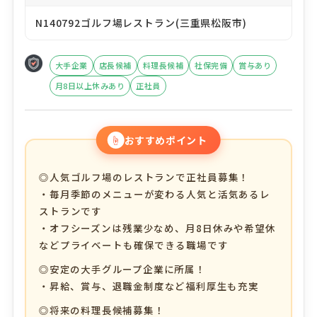
N140792ゴルフ場レストラン(三重県松阪市)
大手企業
店長候補
料理長候補
社保完備
賞与あり
月8日以上休みあり
正社員
☝
おすすめポイント
◎人気ゴルフ場のレストランで正社員募集！
・毎月季節のメニューが変わる人気と活気あるレ
ストランです
・オフシーズンは残業少なめ、月8日休みや希望休
などプライベートも確保できる職場です
◎安定の大手グループ企業に所属！
・昇給、賞与、退職金制度など福利厚生も充実
◎将来の料理長候補募集！