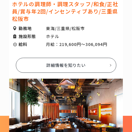
ホテルの調理師・調理スタッフ/和食/正社
員/賞与年2回/インセンティブあり/三重県
松阪市
勤務地
東海/三重県/松阪市
施設形態
ホテル
給料
月給：219,600円～306,094円
詳細情報を知りたい