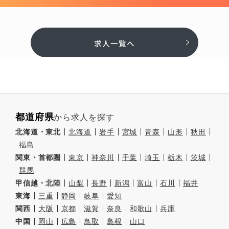
求人一覧へ
都道府県
から求人を探す
北海道・東北
北海道
岩手
宮城
青森
山形
秋田
福島
関東・首都圏
東京
神奈川
千葉
埼玉
栃木
茨城
群馬
甲信越・北陸
山梨
長野
新潟
富山
石川
福井
東海
三重
静岡
岐阜
愛知
関西
大阪
京都
滋賀
奈良
和歌山
兵庫
中国
岡山
広島
鳥取
島根
山口