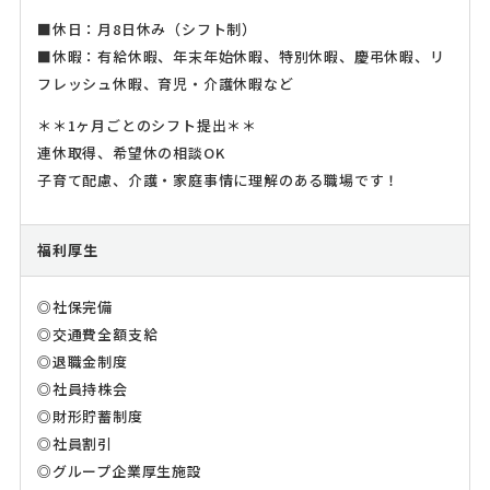
■休日：月8日休み（シフト制）
■休暇：有給休暇、年末年始休暇、特別休暇、慶弔休暇、リ
フレッシュ休暇、育児・介護休暇など
＊＊1ヶ月ごとのシフト提出＊＊
連休取得、希望休の相談OK
子育て配慮、介護・家庭事情に理解のある職場です！
福利厚生
◎社保完備
◎交通費全額支給
◎退職金制度
◎社員持株会
◎財形貯蓄制度
◎社員割引
◎グループ企業厚生施設