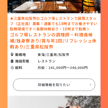
★三重県松阪市のゴルフ場レストランで調理スタッ
フ（正社員）募集！遅番でも18時までの働きやすい
勤務環境です＜長期休暇あり・18時まで勤務＞
ゴルフ場レストランの調理師・料理長候
補/独身寮あり/賞与年2回/リフレッシュ休
暇あり/三重県松阪市
勤務地
東海/三重県/松阪市
施設形態
レストラン
給料
月給：241,000円～340,000円
詳細情報を知りたい