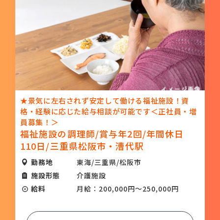
★景気に左右されず安定して働ける福祉施設！資
格・経験に応じた給与相談が可能です＜正社員・増
員募集！＞
福祉施設の調理師/賞与年2回/年間休日
110日/三重県松阪市・漕代駅
勤務地
東海/三重県/松阪市
施設形態
介護施設
給料
月給：200,000円～250,000円