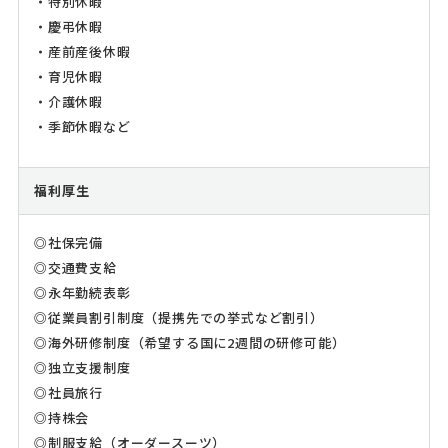
・特別休暇
・慶弔休暇
・産前産後休暇
・育児休暇
・介護休暇
・季節休暇など
福利厚生
◎社保完備
◎交通費支給
◎永年勤続表彰
◎従業員割引制度（提携先での挙式など割引）
◎海外研修制度（希望する国に2週間の研修可能）
◎独立支援制度
◎社員旅行
◎持株会
◎制服支給（オーダースーツ）