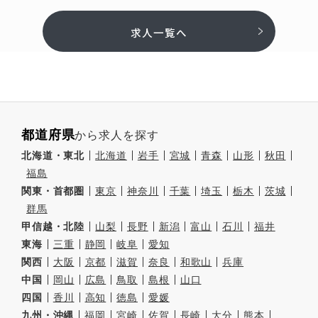
求人一覧へ
都道府県
から求人を探す
北海道・東北
北海道
岩手
宮城
青森
山形
秋田
福島
関東・首都圏
東京
神奈川
千葉
埼玉
栃木
茨城
群馬
甲信越・北陸
山梨
長野
新潟
富山
石川
福井
東海
三重
静岡
岐阜
愛知
関西
大阪
京都
滋賀
奈良
和歌山
兵庫
中国
岡山
広島
鳥取
島根
山口
四国
香川
高知
徳島
愛媛
九州・沖縄
福岡
宮崎
佐賀
長崎
大分
熊本