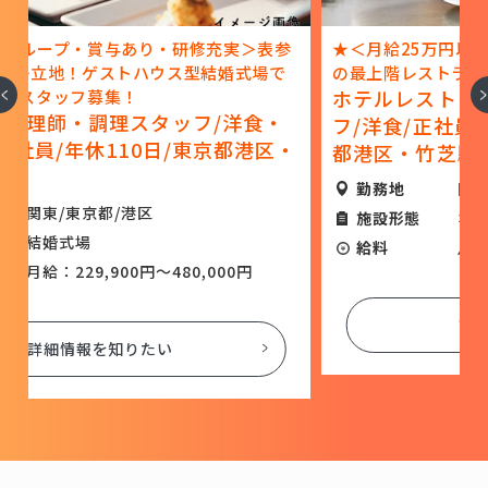
参
★＜月給25万円以上・年間休日120日以上＞ホテル
の最上階レストランで洋食調理スタッフを募集！
へ
次
ホテルレストランの調理師・調理スタッ
フ/洋食/正社員/年間休日120日以上/東京
・
都港区・竹芝駅
勤務地
関東/東京都/港区
施設形態
ホテル
給料
月給：250,000円～350,000円
詳細情報を知りたい