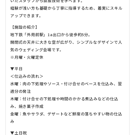
いたスタッフから直接技術を学べます。
経験が浅い方も基礎から丁寧に指導するため、着実にスキル
アップできます。
【施設の紹介】
地下鉄「外苑前駅」1a出口から徒歩約5分。
開閉式の天井に大きな空が広がり、シンプルなデザインで人
気のウェディング会場です。
※月曜・火曜定休
▼平日
＜仕込みの流れ＞
水曜：肉の下処理やソース・付け合せのベースを仕込み、翌
週分の発注
木曜：付け合せの下処理や時間のかかる煮込みなどの仕込
み、焼き菓子作成
金曜：魚やサラダ、デザートなど鮮度の落ちやすい物の仕込
み
▼土日祝