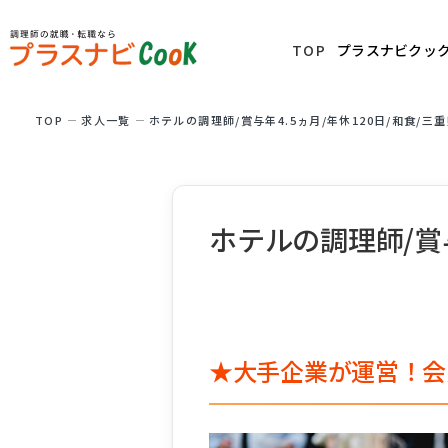
TOP
プラスナビクッ
TOP
求⼈⼀覧
ホテルの調理師/賞与年4.5ヵ月/年休120日/和食/三
ホテルの調理師/賞与
★大手企業が運営！会