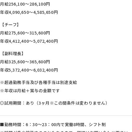
月給256,100～286,100円
年収4,090,650～4,585,650円
【チーフ】
月給275,600～315,600円
年収4,412,400～5,072,400円
【副料理長】
月給325,600～365,600円
年収5,372,400～6,032,400円
※超過勤務手当及び各種手当は別途支給
※年収は月給＋賞与の金額です
◎試用期間：あり（3ヶ月※この間条件は変わりません）
■勤務時間：6：30～23：00内で実働8時間、シフト制