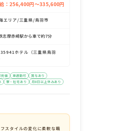
給：256,400円～335,600円
海エリア/三重県/鳥羽市
鉄志摩赤崎駅から車で約7分
135941ホテル（三重県鳥羽
）
保完備
車通勤可
賞与あり
K
寮・社宅あり
月8日以上休みあり
イフスタイルの変化に柔軟な職