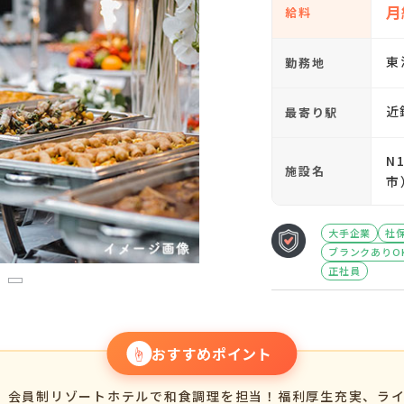
月
給料
東
勤務地
近
最寄り駅
N
施設名
市
大手企業
社
ブランクありO
正社員
3
☝
おすすめポイント
、会員制リゾートホテルで和食調理を担当！福利厚生充実、ラ