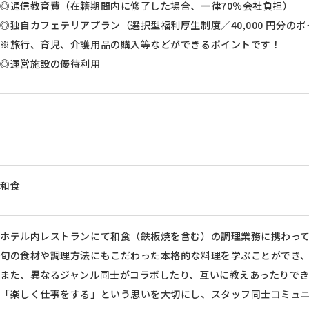
◎通信教育費（在籍期間内に修了した場合、一律70％会社負担）
◎独自カフェテリアプラン（選択型福利厚生制度／40,000 円分の
※旅行、育児、介護用品の購入等などができるポイントです！
◎運営施設の優待利用
和食
ホテル内レストランにて和食（鉄板焼を含む）の調理業務に携わっ
旬の食材や調理方法にもこだわった本格的な料理を学ぶことができ
また、異なるジャンル同士がコラボしたり、互いに教えあったりで
「楽しく仕事をする」という思いを大切にし、スタッフ同士コミュ