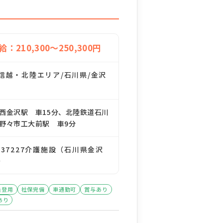
給：210,300～250,300円
信越・北陸エリア/石川県/金沢
R西金沢駅 車15分、北陸鉄道石川
 野々市工大前駅 車9分
137227介護施設（石川県金沢
）
員登用
社保完備
車通勤可
賞与あり
あり