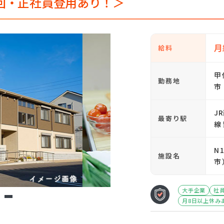
回・正社員登用あり！＞
月
給料
甲
勤務地
市
J
最寄り駅
線
N
施設名
市
大手企業
社
3
月8日以上休み