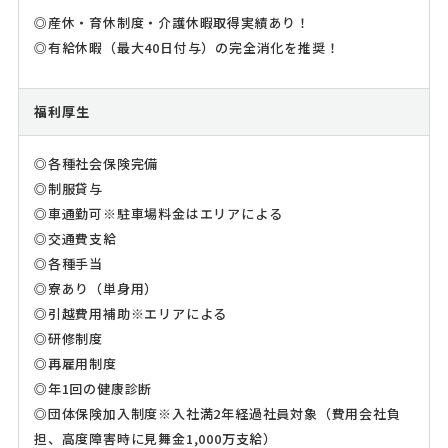
◎産休・育休制度・介護休暇取得実績あり！
◎有給休暇（最大40日付与）の完全消化を推奨！
福利厚生
◎各種社会保険完備
◎制服貸与
◎車通勤可※駐車場料金はエリアによる
◎交通費支給
◎各種手当
◎寮あり（単身用）
◎引越費用補助※エリアによる
◎研修制度
◎再雇用制度
◎年1回の健康診断
◎団体保険加入制度※入社満2年経過社員対象（費用会社負
担、高度障害時に見舞金1,000万支給）