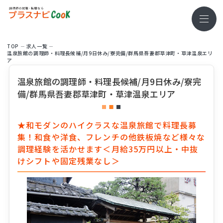
TOP
求⼈⼀覧
温泉旅館の調理師・料理長候補/月9日休み/寮完備/群馬県吾妻郡草津町・草津温泉エリ
ア
温泉旅館の調理師・料理長候補/月9日休み/寮完
備/群馬県吾妻郡草津町・草津温泉エリア
★和モダンのハイクラスな温泉旅館で料理長募
集！和食や洋食、フレンチの他鉄板焼など様々な
調理経験を活かせます＜月給35万円以上・中抜
けシフトや固定残業なし＞