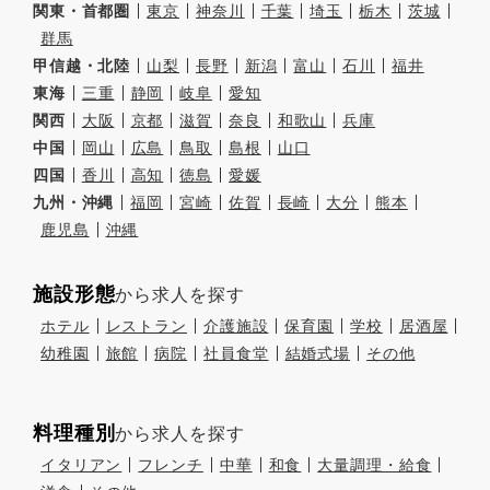
関東・首都圏
東京
神奈川
千葉
埼玉
栃木
茨城
群馬
甲信越・北陸
山梨
長野
新潟
富山
石川
福井
東海
三重
静岡
岐阜
愛知
関西
大阪
京都
滋賀
奈良
和歌山
兵庫
中国
岡山
広島
鳥取
島根
山口
四国
香川
高知
徳島
愛媛
九州・沖縄
福岡
宮崎
佐賀
長崎
大分
熊本
鹿児島
沖縄
施設形態
から求人を探す
ホテル
レストラン
介護施設
保育園
学校
居酒屋
幼稚園
旅館
病院
社員食堂
結婚式場
その他
料理種別
から求人を探す
イタリアン
フレンチ
中華
和食
大量調理・給食