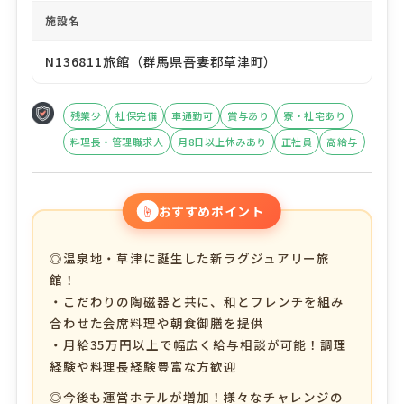
施設名
N136811旅館（群馬県吾妻郡草津町）
残業少
社保完備
車通勤可
賞与あり
寮・社宅あり
料理長・管理職求人
月8日以上休みあり
正社員
高給与
☝
おすすめポイント
◎温泉地・草津に誕生した新ラグジュアリー旅
館！
・こだわりの陶磁器と共に、和とフレンチを組み
合わせた会席料理や朝食御膳を提供
・月給35万円以上で幅広く給与相談が可能！調理
経験や料理長経験豊富な方歓迎
◎今後も運営ホテルが増加！様々なチャレンジの