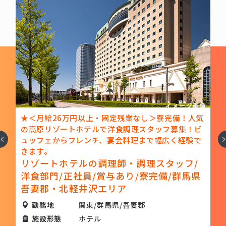
残業なし＞寮完備！人気
★＜月給30万円以上・寮完備・経
食調理スタッフ募集！ビ
沢エリアの高原リゾートホテルで洋
へ
次
会料理まで幅広く経験で
集！
リゾートホテルの洋食料理長
師・調理スタッフ/
師/正社員/月給30万円以上/
あり/寮完備/群馬県
吾妻郡
ア
勤務地
関東/群馬県/吾妻郡
/吾妻郡
施設形態
ホテル
給料
月給：300,000円～3