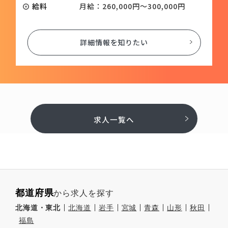
00円～300,000円
詳細情報を知りたい
知りたい
求人一覧へ
都道府県
から求人を探す
北海道・東北
北海道
岩手
宮城
青森
山形
秋田
福島